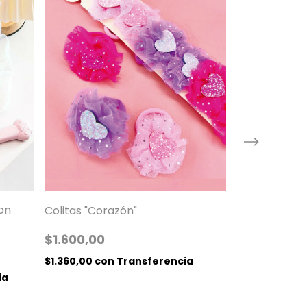
Paula Cahen 
Bosque Azul 
on
Colitas "Corazón"
$21.000,00
$1.600,00
$18.000,00
$1.360,00
con
Transferencia
$15.300,00
c
ia