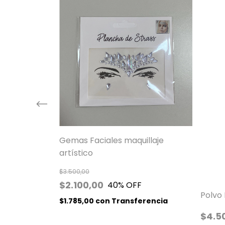
Gemas Faciales maquillaje
artístico
$3.500,00
$2.100,00
40
% OFF
erencia
Polvo 
$1.785,00
con
Transferencia
$4.5