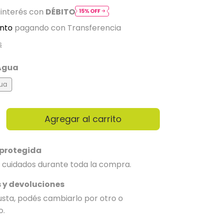
 interés con
DÉBITO
nto
pagando con Transferencia
s
Agua
ua
protegida
 cuidados durante toda la compra.
 y devoluciones
gusta, podés cambiarlo por otro o
o.