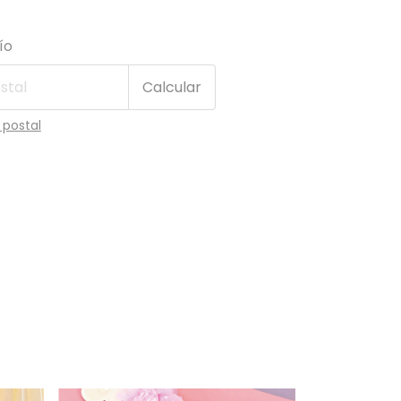
 CP:
Cambiar CP
ío
Calcular
 postal