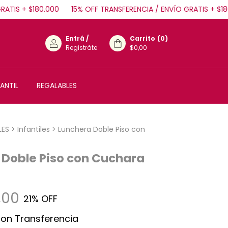
S + $180.000
15% OFF TRANSFERENCIA / ENVÍO GRATIS + $180.00
Entrá
/
Carrito
(
0
)
Registráte
$0,00
ANTIL
REGALABLES
LES
>
Infantiles
>
Lunchera Doble Piso con
 Doble Piso con Cuchara
,00
21
% OFF
con
Transferencia