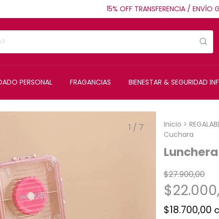
15% OFF TRANSFERENCIA / ENVÍO GRATI
IDADO PERSONAL
FRAGANCIAS
BIENESTAR & SEGURIDAD INF
Inicio
>
REGALAB
1
/
7
Cuchara
Lunchera
$27.900,00
$22.000
$18.700,00