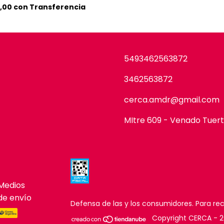
5,00
con
Transferencia
5493462563872
3462563872
cerca.amdr@gmail.com
MItre 609 - Venado Tuer
Medios
de envío
Defensa de las y los consumidores. Para r
Copyright CERCA - 2