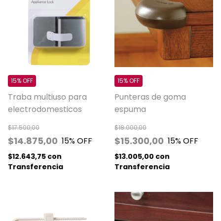
15% OFF
15% OFF
Traba multiuso para
Punteras de goma
electrodomesticos
espuma
$17.500,00
$18.000,00
$14.875,00
$15.300,00
15
% OFF
15
% OFF
$12.643,75
con
$13.005,00
con
Transferencia
Transferencia