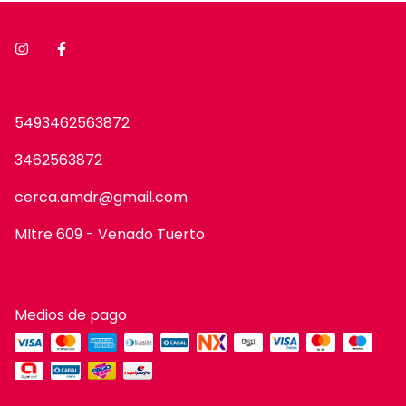
5493462563872
3462563872
cerca.amdr@gmail.com
MItre 609 - Venado Tuerto
Medios de pago