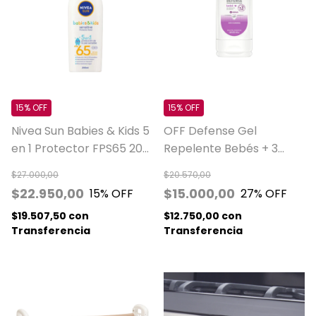
15% OFF
15% OFF
Nivea Sun Babies & Kids 5
OFF Defense Gel
en 1 Protector FPS65 200
Repelente Bebés + 3
Ml
Meses 100 Ml
$27.000,00
$20.570,00
$22.950,00
$15.000,00
15
% OFF
27
% OFF
$19.507,50
con
$12.750,00
con
Transferencia
Transferencia